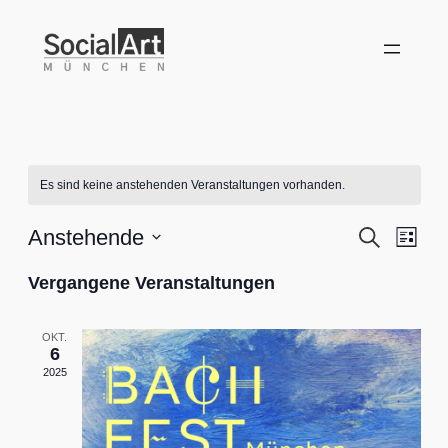
Es sind keine anstehenden Veranstaltungen vorhanden.
Verans
Vera
Anstehende
Suche
Liste
Ansi
Datum
Suche
Vergangene Veranstaltungen
Nav
wählen.
und
Ansich
OKT.
6
2025
Naviga