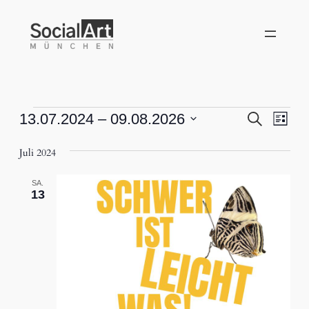
Veranstaltungen
Verans
Vera
13.07.2024
 – 
09.08.2026
Suche
Liste
Ansi
Datum
Suche
Nav
Juli 2024
wählen.
und
SA.
Ansich
13
Naviga