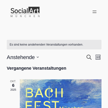
Es sind keine anstehenden Veranstaltungen vorhanden.
Verans
Vera
Anstehende
Suche
Liste
Ansi
Datum
Suche
Vergangene Veranstaltungen
Nav
wählen.
und
Ansich
OKT.
6
2025
Naviga