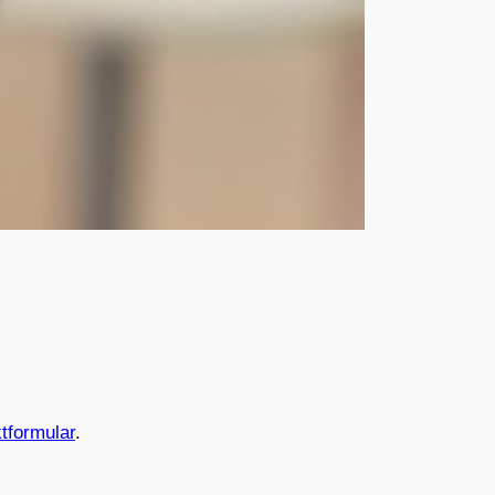
tformular
.